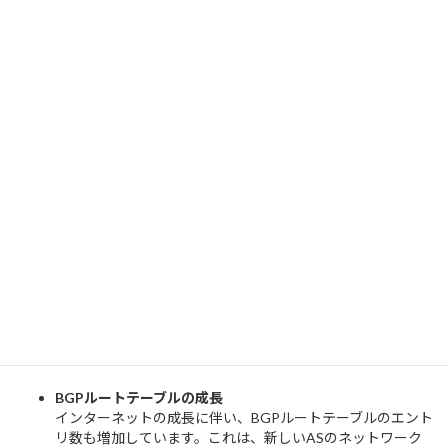
BGPルーターが正常に動作しなくなった場合、大規模なネ
ットワーク障害に発展する可能性があります。BGPルーター
の冗長性を確保するために、冗長なネットワークパスや冗長
なBGPピアリングを設定することが重要です。
アップデートとサポート
BGPルーターは複雑な機能を持つため、ベンダーから提供
されるアップデートやパッチを定期的に適用することが重要
です。また、ベンダーサポートに連絡し、BGPに関連する問
題や疑問を解決するためのサポートを受けることも重要で
す。
このような煩雑で技術的に難易度の高い内容でも弊
社が適切にお客様に合った内容でサポート致しま
す。
BGPの現状の課題等
BGPルートテーブルの成長
インターネットの成長に伴い、BGPルートテーブルのエント
リ数も増加しています。これは、新しいASのネットワーク