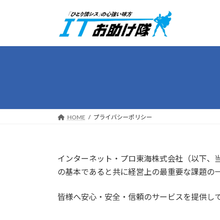
コ
ナ
ン
ビ
テ
ゲ
ン
ー
ツ
シ
へ
ョ
ス
ン
キ
に
ッ
移
プ
動
HOME
プライバシーポリシー
インターネット・プロ東海株式会社（以下、
の基本であると共に経営上の最重要な課題の
皆様へ安心・安全・信頼のサービスを提供し